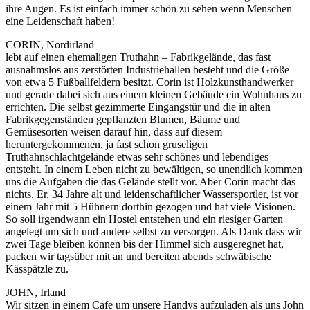
ihre Augen. Es ist einfach immer schön zu sehen wenn Menschen
eine Leidenschaft haben!
CORIN, Nordirland
lebt auf einen ehemaligen Truthahn – Fabrikgelände, das fast
ausnahmslos aus zerstörten Industriehallen besteht und die Größe
von etwa 5 Fußballfeldern besitzt. Corin ist Holzkunsthandwerker
und gerade dabei sich aus einem kleinen Gebäude ein Wohnhaus zu
errichten. Die selbst gezimmerte Eingangstür und die in alten
Fabrikgegenständen gepflanzten Blumen, Bäume und
Gemüsesorten weisen darauf hin, dass auf diesem
heruntergekommenen, ja fast schon gruseligen
Truthahnschlachtgelände etwas sehr schönes und lebendiges
entsteht. In einem Leben nicht zu bewältigen, so unendlich kommen
uns die Aufgaben die das Gelände stellt vor. Aber Corin macht das
nichts. Er, 34 Jahre alt und leidenschaftlicher Wassersportler, ist vor
einem Jahr mit 5 Hühnern dorthin gezogen und hat viele Visionen.
So soll irgendwann ein Hostel entstehen und ein riesiger Garten
angelegt um sich und andere selbst zu versorgen. Als Dank dass wir
zwei Tage bleiben können bis der Himmel sich ausgeregnet hat,
packen wir tagsüber mit an und bereiten abends schwäbische
Kässpätzle zu.
JOHN, Irland
Wir sitzen in einem Cafe um unsere Handys aufzuladen als uns John