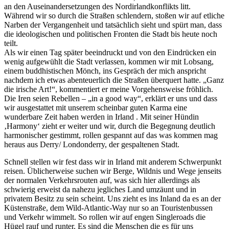
an den Auseinandersetzungen des Nordirlandkonflikts litt.
Während wir so durch die Straßen schlendern, stoßen wir auf etliche
Narben der Vergangenheit und tatsächlich sieht und spürt man, dass
die ideologischen und politischen Fronten die Stadt bis heute noch
teilt.
Als wir einen Tag später beeindruckt und von den Eindrücken ein
wenig aufgewühlt die Stadt verlassen, kommen wir mit Lobsang,
einem buddhistischen Mönch, ins Gespräch der mich anspricht
nachdem ich etwas abenteuerlich die Straßen überquert hatte. „Ganz
die irische Art!“, kommentiert er meine Vorgehensweise fröhlich.
Die Iren seien Rebellen – „in a good way“, erklärt er uns und dass
wir ausgestattet mit unserem scheinbar guten Karma eine
wunderbare Zeit haben werden in Irland . Mit seiner Hündin
‚Harmony‘ zieht er weiter und wir, durch die Begegnung deutlich
harmonischer gestimmt, rollen gespannt auf das was kommen mag
heraus aus Derry/ Londonderry, der gespaltenen Stadt.
Schnell stellen wir fest dass wir in Irland mit anderem Schwerpunkt
reisen. Üblicherweise suchen wir Berge, Wildnis und Wege jenseits
der normalen Verkehrsrouten auf, was sich hier allerdings als
schwierig erweist da nahezu jegliches Land umzäunt und in
privatem Besitz zu sein scheint. Uns zieht es ins Inland da es an der
Küstenstraße, dem Wild-Atlantic-Way nur so an Touristenbussen
und Verkehr wimmelt. So rollen wir auf engen Singleroads die
Hügel rauf und runter. Es sind die Menschen die es für uns