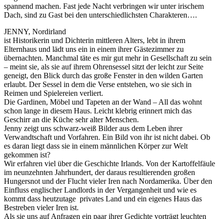
spannend machen. Fast jede Nacht verbringen wir unter irischem
Dach, sind zu Gast bei den unterschiedlichsten Charakteren….
JENNY, Nordirland
ist Historikerin und Dichterin mittleren Alters, lebt in ihrem
Elternhaus und lädt uns ein in einem ihrer Gästezimmer zu
übernachten. Manchmal täte es mir gut mehr in Gesellschaft zu sein
– meint sie, als sie auf ihrem Ohrensessel sitzt der leicht zur Seite
geneigt, den Blick durch das große Fenster in den wilden Garten
erlaubt. Der Sessel in dem die Verse entstehen, wo sie sich in
Reimen und Spielereien verliert.
Die Gardinen, Möbel und Tapeten an der Wand – All das wohnt
schon lange in diesem Haus. Leicht klebrig erinnert mich das
Geschirr an die Küche sehr alter Menschen.
Jenny zeigt uns schwarz-weiß Bilder aus dem Leben ihrer
Verwandtschaft und Vorfahren. Ein Bild von ihr ist nicht dabei. Ob
es daran liegt dass sie in einem männlichen Körper zur Welt
gekommen ist?
Wir erfahren viel über die Geschichte Irlands. Von der Kartoffelfäule
im neunzehnten Jahrhundert, der daraus resultierenden großen
Hungersnot und der Flucht vieler Iren nach Nordamerika. Über den
Einfluss englischer Landlords in der Vergangenheit und wie es
kommt dass heutzutage privates Land und ein eigenes Haus das
Bestreben vieler Iren ist.
Als sie uns auf Anfragen ein paar ihrer Gedichte vorträgt leuchten