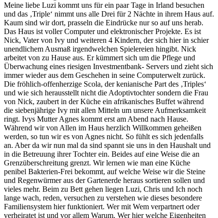
Meine liebe Luzi kommt uns für ein paar Tage in Irland besuchen
und das ‚Triple‘ nimmt uns alle Drei für 2 Nächte in ihrem Haus auf.
Kaum sind wir dort, prasseln die Eindrücke nur so auf uns herab.
Das Haus ist voller Computer und elektronischer Projekte. Es ist
Nick, Vater von Ivy und weiteren 4 Kindern, der sich hier in schier
unendlichem Ausmaß irgendwelchen Spielereien hingibt. Nick
arbeitet von zu Hause aus. Er kümmert sich um die Pflege und
Überwachung eines riesigen Investmentbank- Servers und zieht sich
immer wieder aus dem Geschehen in seine Computerwelt zurück.
Die fröhlich-offenherzige Scola, der kenianische Part des ‚Triples‘
und wie sich herausstellt nicht die Adoptivtochter sondern die Frau
von Nick, zaubert in der Küche ein afrikanisches Buffet während
die siebenjährige Ivy mit allen Mitteln um unsere Aufmerksamkeit
ringt. Ivys Mutter Agnes kommt erst am Abend nach Hause.
Während wir von Allen im Haus herzlich Willkommen geheißen
werden, so tun wir es von Agnes nicht. So fühlt es sich jedenfalls
an. Aber da wir nun mal da sind spannt sie uns in den Haushalt und
in die Betreuung ihrer Tochter ein. Beides auf eine Weise die an
Grenzüberschreitung grenzt. Wir lernen wie man eine Küche
penibel Bakterien-Frei bekommt, auf welche Weise wir die Steine
und Regenwürmer aus der Gartenerde heraus sortieren sollen und
vieles mehr. Beim zu Bett gehen liegen Luzi, Chris und Ich noch
lange wach, reden, versuchen zu verstehen wie dieses besondere
Familiensystem hier funktioniert. Wer mit Wem verpartnert oder
verheiratet ist und vor allem Warum. Wer hier welche Eigenheiten