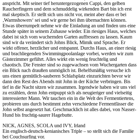
anspricht. Mit seiner tief heruntergezogenen Cappi, den gelben
Raucherfingern und dem schmuddelig wirkenden Bart bin ich erst
mal skeptisch. Er stellt sich uns nicht vor, meint aber dass er bei
‚Warmshowers‘ sei und wir gerne bei ihm übernachten können.
Etwas überrumpelt nehme wir die Einladung an und finden uns eine
Stunde später in seinem Zuhause wieder. Ein riesiges Haus, welches
dabei ist sich vom wuchernden Garten auffressen zu lassen. Kaum
sind wir da verändert sich Johns Blick, Mimik und Sprache. Er
wirkt offener, herzlicher und entspannt. Durchs Haus, an einer riesig
und brachliegenden Swimmingpoolanlage vorbei, werden wir zum
Gästezimmer geführt. Alles wirkt ein wenig feuchtelig und
chaotisch. Die Fenster sind so zugewachsen vom Wuchergarten dass
ein Blick nach draußen unmöglich ist. Behelfsmäßig versuche ich
uns einen gemütlich-sauberen Schlafsplatz einzurichten bevor wir
dann den Rest des Abends mit John in der Küche verbringen. Bis
tief in die Nacht sitzen wir zusammen. Irgendwie haben wir uns viel
zu erzählen, denn John entpuppt sich als neugieriger und vielseitig
interessierter Mann. Wir tauchen ein in die Welt des Fermentiertens,
probieren uns durch bestimmt zehn verschiedene Fermentfässer die
John selbst angesetzt hat. Geschmacklich ist alles dabei, von Nasser-
Hund bis fruchtig-saurer Hagebutte.
NICK, AGNES, SCOLA und IVY, Irland
Ein englisch-deutsch-kenianisches Triple – so stellt sich die Familie
bei Couchsurfing vor.