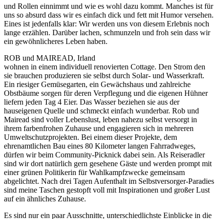
und Rollen einnimmt und wie es wohl dazu kommt. Manches ist für
uns so absurd dass wir es einfach dick und fett mit Humor versehen.
Eines ist jedenfalls klar: Wir werden uns von diesem Erlebnis noch
lange erzählen. Darüber lachen, schmunzeln und froh sein dass wir
ein gewöhnlicheres Leben haben.
ROB und MAIREAD, Irland
wohnen in einem individuell renovierten Cottage. Den Strom den
sie brauchen produzieren sie selbst durch Solar- und Wasserkraft.
Ein riesiger Gemüsegarten, ein Gewächshaus und zahlreiche
Obstbäume sorgen für deren Verpflegung und die eigenen Hühner
liefern jeden Tag 4 Eier. Das Wasser beziehen sie aus der
hauseigenen Quelle und schmeckt einfach wunderbar. Rob und
Mairead sind voller Lebenslust, leben nahezu selbst versorgt in
ihrem farbenfrohen Zuhause und engagieren sich in mehreren
Umweltschutzprojekten. Bei einem dieser Projekte, dem
ehrenamtlichen Bau eines 80 Kilometer langen Fahrradweges,
dürfen wir beim Community-Picknick dabei sein. Als Reiseradler
sind wir dort natürlich gern gesehene Gäste und werden prompt mit
einer grünen Politikerin für Wahlkampfzwecke gemeinsam
abgelichtet. Nach drei Tagen Aufenthalt im Selbstversorger-Paradies
sind meine Taschen gestopft voll mit Inspirationen und großer Lust
auf ein ähnliches Zuhause.
Es sind nur ein paar Ausschnitte, unterschiedlichste Einblicke in die