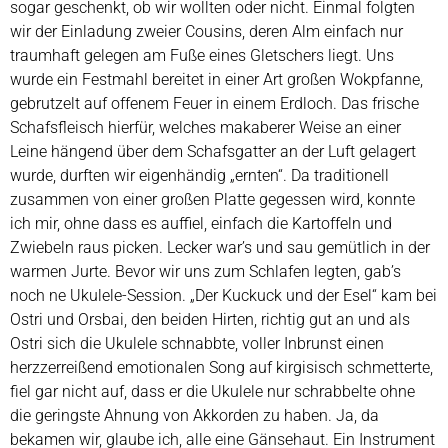
sogar geschenkt, ob wir wollten oder nicht. Einmal folgten
wir der Einladung zweier Cousins, deren Alm einfach nur
traumhaft gelegen am Fuße eines Gletschers liegt. Uns
wurde ein Festmahl bereitet in einer Art großen Wokpfanne,
gebrutzelt auf offenem Feuer in einem Erdloch. Das frische
Schafsfleisch hierfür, welches makaberer Weise an einer
Leine hängend über dem Schafsgatter an der Luft gelagert
wurde, durften wir eigenhändig „ernten“. Da traditionell
zusammen von einer großen Platte gegessen wird, konnte
ich mir, ohne dass es auffiel, einfach die Kartoffeln und
Zwiebeln raus picken. Lecker war’s und sau gemütlich in der
warmen Jurte. Bevor wir uns zum Schlafen legten, gab’s
noch ne Ukulele-Session. „Der Kuckuck und der Esel“ kam bei
Ostri und Orsbai, den beiden Hirten, richtig gut an und als
Ostri sich die Ukulele schnabbte, voller Inbrunst einen
herzzerreißend emotionalen Song auf kirgisisch schmetterte,
fiel gar nicht auf, dass er die Ukulele nur schrabbelte ohne
die geringste Ahnung von Akkorden zu haben. Ja, da
bekamen wir, glaube ich, alle eine Gänsehaut. Ein Instrument