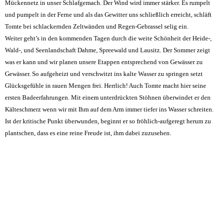
Mückennetz in unser Schlafgemach. Der Wind wird immer stärker. Es rumpelt
und pumpelt in der Ferne und als das Gewitter uns schließlich erreicht, schläft
Tomte bei schlackernden Zeltwänden und Regen-Gebrassel selig ein.
Weiter geht’s in den kommenden Tagen durch die weite Schönheit der Heide-,
Wald-, und Seenlandschaft Dahme, Spreewald und Lausitz. Der Sommer zeigt
was er kann und wir planen unsere Etappen entsprechend von Gewässer zu
Gewässer. So aufgeheizt und verschwitzt ins kalte Wasser zu springen setzt
Glücksgefühle in rauen Mengen frei. Herrlich! Auch Tomte macht hier seine
ersten Badeerfahrungen. Mit einem unterdrückten Stöhnen überwindet er den
Kälteschmerz wenn wir mit Ihm auf dem Arm immer tiefer ins Wasser schreiten.
Ist der kritische Punkt überwunden, beginnt er so fröhlich-aufgeregt herum zu
plantschen, dass es eine reine Freude ist, ihm dabei zuzusehen.