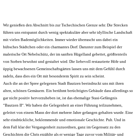
Wir genießen den Abschnitt bis zur Tschechischen Grenze sehr. Die Strecken
führen uns entspannt durch wenig spektakuläre aber sehr idyllische Landschaft
mit vielen Bademöglichkeiten. Immer wieder überrascht uns dabei ein
hübsches Städtchen oder ein charmantes Dorf. Darunter zum Beispiel der
malerische Ort Nebelschütz, der im sanften Hügelland gebettet, größtenteils
von Sorben bewohnt und gestaltet wird. Die liebevoll restaurierte Höfe und
üppig bewachsenen Gemeinschaftsgärten lassen uns mit dem Gefühl durch
radeln, dass dies ein Ort mit besonderem Spirit zu sein scheint.
Auch die an der Spree gelegenen Stadt Bautzen beeindruckt uns mit ihren
alten, schönen Gemäuern. Ein berühmt berüchtigtes Gebäude dass allerdings so
gar nicht positiv hervorzuheben ist, ist das ehemalige Stasi-Gefängnis
“Bautzen II“. Wir haben die Gelegenheit an einer Führung teilzunehmen,
geleitet von einem Mann der dort mehrere Jahre gefangen gehalten wurde. Eine
sehr eindrückliche, beklemmende und emotionale Geschichte. Puh. Und in
dem Fall klar der Vergangenheit zuzuordnen, ganz im Gegensatz zu den
Geschichten die Chris erzählte als er wenige Tage zuvor vom Militär- und