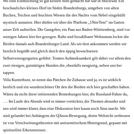
Wo eine Einmischung so gar keinen Sinn gemacht hat war in Muckwar. Ein
beschauliches kleines Dorf im Süden Brandenburgs, umgeben von alten
Buchen, Teichen und feuchten Wiesen die des Nachts vom Nebel eingehüllt
mystisch anmuten. Hier dürfen wir über die Platform „1NiteTent“ im Garten
unser Zelt aufstellen. Die Gastgeber, ein Paar aus Baden-Württemberg, sind vor
wenigen Jahren hier her gezogen. Ruhe und bezahlbarer Wohnraum lockte die
Beiden damals aufs Brandenburger Land. Als wir dort ankommen werden wir
herzlich begrüßt und gleich durch den üppig bewachsenen
Selbstversorgergarten geführt. Tomtes Aufmerksamkeit gilt dabei vor allem den
zwei riesigen, gutmütigen Hunden die, ebenfalls neugierig, neben uns her
tappen.
Villa Kunterbunt, so nennt das Pärchen ihr Zuhause und ja, es ist wirklich
herrlich und ein wunderschöner Ort den die Beiden sich hier geschaffen haben.
Wären da nicht diese irritierenden Bemerkungen hier, die Russland-Fahne da,
…. Im Laufe des Abends wird es immer verrückter, die Themen absurder und
uns wird immer klarer, dass eine Diskussion hier kaum noch Sinn macht. Wir
sind gelandet bei Anhängern der QAnon-Bewegung, deren Weltsicht zerfressen
ist von Verschwörungstheorien mit antisemitischem Hintergrund, gepaart mit
spirituellen Erkenntnissen.