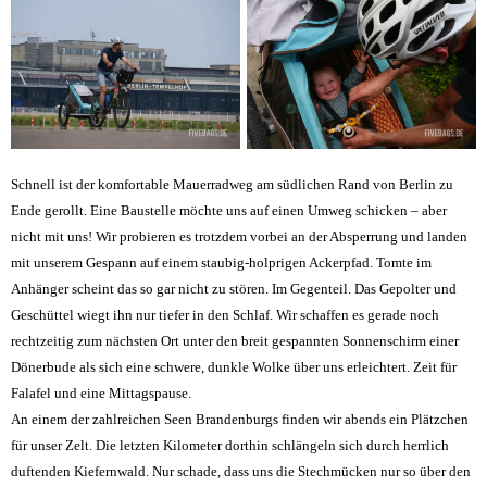
Schnell ist der komfortable Mauerradweg am südlichen Rand von Berlin zu
Ende gerollt. Eine Baustelle möchte uns auf einen Umweg schicken – aber
nicht mit uns! Wir probieren es trotzdem vorbei an der Absperrung und landen
mit unserem Gespann auf einem staubig-holprigen Ackerpfad. Tomte im
Anhänger scheint das so gar nicht zu stören. Im Gegenteil. Das Gepolter und
Geschüttel wiegt ihn nur tiefer in den Schlaf. Wir schaffen es gerade noch
rechtzeitig zum nächsten Ort unter den breit gespannten Sonnenschirm einer
Dönerbude als sich eine schwere, dunkle Wolke über uns erleichtert. Zeit für
Falafel und eine Mittagspause.
An einem der zahlreichen Seen Brandenburgs finden wir abends ein Plätzchen
für unser Zelt. Die letzten Kilometer dorthin schlängeln sich durch herrlich
duftenden Kiefernwald. Nur schade, dass uns die Stechmücken nur so über den