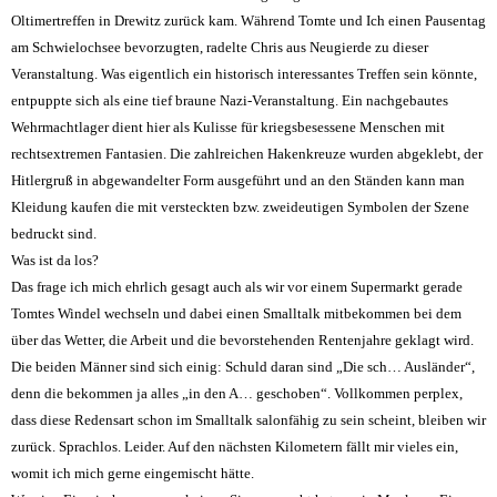
Oltimertreffen in Drewitz zurück kam. Während Tomte und Ich einen Pausentag
am Schwielochsee bevorzugten, radelte Chris aus Neugierde zu dieser
Veranstaltung. Was eigentlich ein historisch interessantes Treffen sein könnte,
entpuppte sich als eine tief braune Nazi-Veranstaltung. Ein nachgebautes
Wehrmachtlager dient hier als Kulisse für kriegsbesessene Menschen mit
rechtsextremen Fantasien. Die zahlreichen Hakenkreuze wurden abgeklebt, der
Hitlergruß in abgewandelter Form ausgeführt und an den Ständen kann man
Kleidung kaufen die mit versteckten bzw. zweideutigen Symbolen der Szene
bedruckt sind.
Was ist da los?
Das frage ich mich ehrlich gesagt auch als wir vor einem Supermarkt gerade
Tomtes Windel wechseln und dabei einen Smalltalk mitbekommen bei dem
über das Wetter, die Arbeit und die bevorstehenden Rentenjahre geklagt wird.
Die beiden Männer sind sich einig: Schuld daran sind „Die sch… Ausländer“,
denn die bekommen ja alles „in den A… geschoben“. Vollkommen perplex,
dass diese Redensart schon im Smalltalk salonfähig zu sein scheint, bleiben wir
zurück. Sprachlos. Leider. Auf den nächsten Kilometern fällt mir vieles ein,
womit ich mich gerne eingemischt hätte.