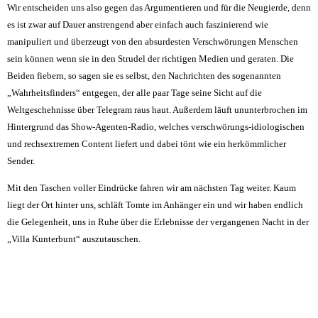
Wir entscheiden uns also gegen das Argumentieren und für die Neugierde, denn
es ist zwar auf Dauer anstrengend aber einfach auch faszinierend wie
manipuliert und überzeugt von den absurdesten Verschwörungen Menschen
sein können wenn sie in den Strudel der richtigen Medien und geraten. Die
Beiden fiebern, so sagen sie es selbst, den Nachrichten des sogenannten
„Wahrheitsfinders“ entgegen, der alle paar Tage seine Sicht auf die
Weltgeschehnisse über Telegram raus haut. Außerdem läuft ununterbrochen im
Hintergrund das Show-Agenten-Radio, welches verschwörungs-idiologischen
und rechsextremen Content liefert und dabei tönt wie ein herkömmlicher
Sender.
Mit den Taschen voller Eindrücke fahren wir am nächsten Tag weiter. Kaum
liegt der Ort hinter uns, schläft Tomte im Anhänger ein und wir haben endlich
die Gelegenheit, uns in Ruhe über die Erlebnisse der vergangenen Nacht in der
„Villa Kunterbunt“ auszutauschen.