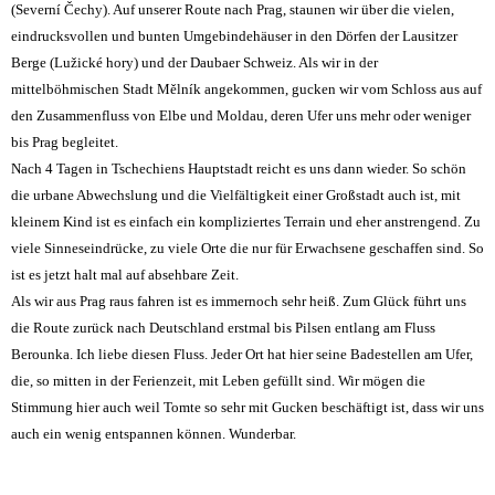
(Severní Čechy). Auf unserer Route nach Prag, staunen wir über die vielen,
eindrucksvollen und bunten Umgebindehäuser in den Dörfen der Lausitzer
Berge (Lužické hory) und der Daubaer Schweiz. Als wir in der
mittelböhmischen Stadt Mělník angekommen, gucken wir vom Schloss aus auf
den Zusammenfluss von Elbe und Moldau, deren Ufer uns mehr oder weniger
bis Prag begleitet.
Nach 4 Tagen in Tschechiens Hauptstadt reicht es uns dann wieder. So schön
die urbane Abwechslung und die Vielfältigkeit einer Großstadt auch ist, mit
kleinem Kind ist es einfach ein kompliziertes Terrain und eher anstrengend. Zu
viele Sinneseindrücke, zu viele Orte die nur für Erwachsene geschaffen sind. So
ist es jetzt halt mal auf absehbare Zeit.
Als wir aus Prag raus fahren ist es immernoch sehr heiß. Zum Glück führt uns
die Route zurück nach Deutschland erstmal bis Pilsen entlang am Fluss
Berounka. Ich liebe diesen Fluss. Jeder Ort hat hier seine Badestellen am Ufer,
die, so mitten in der Ferienzeit, mit Leben gefüllt sind. Wir mögen die
Stimmung hier auch weil Tomte so sehr mit Gucken beschäftigt ist, dass wir uns
auch ein wenig entspannen können. Wunderbar.